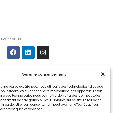
uivez-nous :
F
L
I
a
i
n
c
n
s
dresse :
e
k
t
b
e
a
Gérer le consentement
7 RUE PAUL BERT, 76800
o
d
g
AINT-ETIENNE-DU-ROUVRAY
o
i
r
 les meilleures expériences, nous utilisons des technologies telles que
k
n
a
 pour stocker et/ou accéder aux informations des appareils. Le fait
r à ces technologies nous permettra de traiter des données telles
m
ortement de navigation ou les ID uniques sur ce site. Le fait de ne
ir ou de retirer son consentement peut avoir un effet négatif sur
aractéristiques et fonctions.