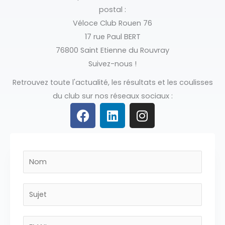
postal :
Véloce Club Rouen 76
17 rue Paul BERT
76800 Saint Etienne du Rouvray
Suivez-nous !
Retrouvez toute l'actualité, les résultats et les coulisses
du club sur nos réseaux sociaux :
F
L
I
a
i
n
c
n
s
e
k
t
b
e
a
N
o
d
g
o
o
i
r
m
*
S
k
n
a
*
M
u
m
e
j
E