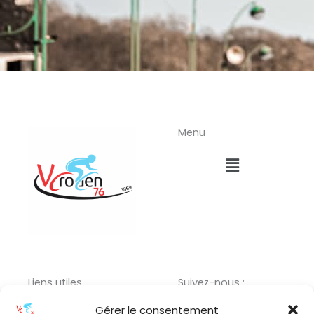
Menu
Menu
Liens utiles
Suivez-nous :
Menu
F
I
L
Gérer le consentement