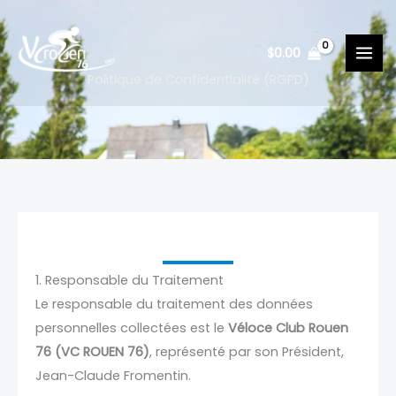
Aller
au
$
0.00
contenu
Politique de Confidentialité (RGPD)
1. Responsable du Traitement
Le responsable du traitement des données
personnelles collectées est le
Véloce Club Rouen
76 (VC ROUEN 76)
, représenté par son Président,
Jean-Claude Fromentin.