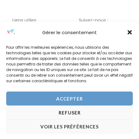
Liens utiles
Suivez-nous :
Menu
F
I
L
Gérer le consentement
a
n
i
c
s
n
Pour offrir les meilleures expériences, nous utilisons des
technologies telles que les cookies pour stocker et/ou accéder aux
e
t
k
informations des appareils. Le fait de consentir à ces technologies
b
a
e
nous permettra de traiter des données telles que le comportement
Adresse :
o
g
d
de navigation ou les ID uniques sur ce site. Le fait de ne pas
consentir ou de retirer son consentement peut avoir un effet négatif
o
r
i
17 RUE PAUL BERT,
sur certaines caractéristiques et fonctions.
k
a
n
76800 SAINT-
ETIENNE-DU-ROUVRAY
m
ACCEPTER
REFUSER
Copyright © 2026 VC ROUEN 76
VOIR LES PRÉFÉRENCES
Crée par VC ROUEN 76