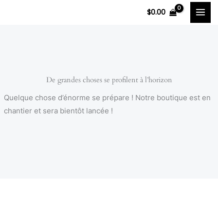
Aller
$
0.00
au
contenu
De grandes choses se profilent à l’horizon
Quelque chose d’énorme se prépare ! Notre boutique est en
chantier et sera bientôt lancée !