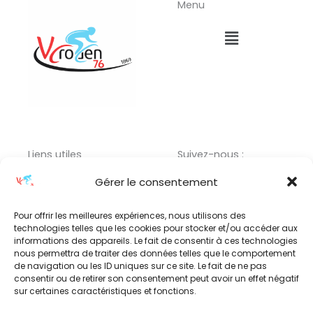
Menu
Menu
Liens utiles
Suivez-nous :
Menu
F
I
L
Gérer le consentement
a
n
i
c
s
n
Pour offrir les meilleures expériences, nous utilisons des
technologies telles que les cookies pour stocker et/ou accéder aux
e
t
k
informations des appareils. Le fait de consentir à ces technologies
b
a
e
nous permettra de traiter des données telles que le comportement
Adresse :
o
g
d
de navigation ou les ID uniques sur ce site. Le fait de ne pas
consentir ou de retirer son consentement peut avoir un effet négatif
o
r
i
17 RUE PAUL BERT,
sur certaines caractéristiques et fonctions.
k
a
n
76800 SAINT-