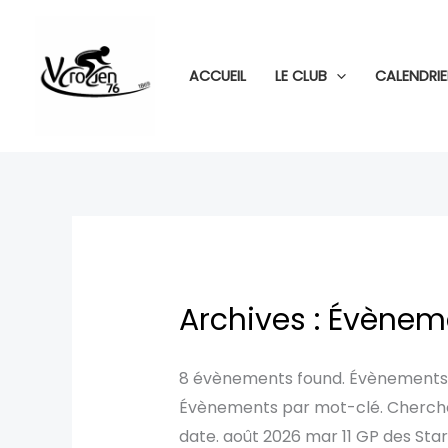
Aller
au
contenu
ACCUEIL
LE CLUB
CALENDRIE
Archives :
Évènem
GP
d’ISBERGUES
8 évènements found. Évènements 
Évènements par mot-clé. Chercher 
date. août 2026 mar 11 GP des Star