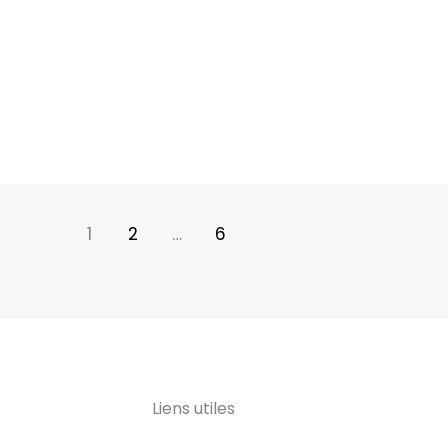
1
2
…
6
Liens utiles