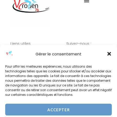
Liens utiles
Suivez-nous :
Menu
F
I
L
Gérer le consentement
a
n
i
c
s
n
Pour offrir les meilleures expériences, nous utilisons des
technologies telles que les cookies pour stocker et/ou accéder aux
e
t
k
informations des appareils. Le fait de consentir à ces technologies
b
a
e
nous permettra de traiter des données telles que le comportement
Adresse :
o
g
d
de navigation ou les ID uniques sur ce site. Le fait de ne pas
consentir ou de retirer son consentement peut avoir un effet négatif
o
r
i
17 RUE PAUL BERT,
sur certaines caractéristiques et fonctions.
k
a
n
76800 SAINT-
ETIENNE-DU-ROUVRAY
m
ACCEPTER