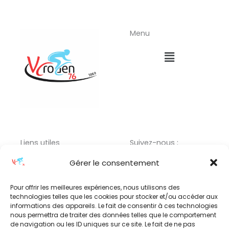
Menu
Menu
Liens utiles
Suivez-nous :
Menu
F
I
L
Gérer le consentement
a
n
i
c
s
n
Pour offrir les meilleures expériences, nous utilisons des
technologies telles que les cookies pour stocker et/ou accéder aux
e
t
k
informations des appareils. Le fait de consentir à ces technologies
b
a
e
nous permettra de traiter des données telles que le comportement
Adresse :
o
g
d
de navigation ou les ID uniques sur ce site. Le fait de ne pas