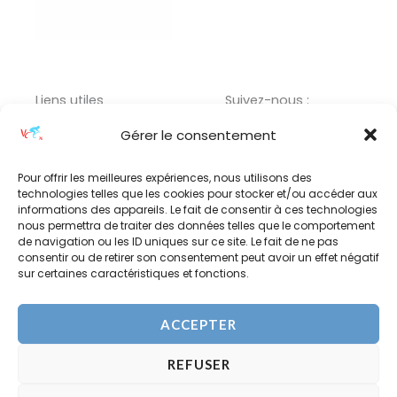
Liens utiles
Suivez-nous :
Menu
F
I
L
Gérer le consentement
a
n
i
c
s
n
Pour offrir les meilleures expériences, nous utilisons des
technologies telles que les cookies pour stocker et/ou accéder aux
e
t
k
informations des appareils. Le fait de consentir à ces technologies
b
a
e
nous permettra de traiter des données telles que le comportement
Adresse :
o
g
d
de navigation ou les ID uniques sur ce site. Le fait de ne pas
consentir ou de retirer son consentement peut avoir un effet négatif
o
r
i
17 RUE PAUL BERT,
sur certaines caractéristiques et fonctions.
k
a
n
76800 SAINT-
ETIENNE-DU-ROUVRAY
m
ACCEPTER
REFUSER
Copyright © 2026 VC ROUEN 76